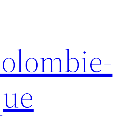
olombie-
que